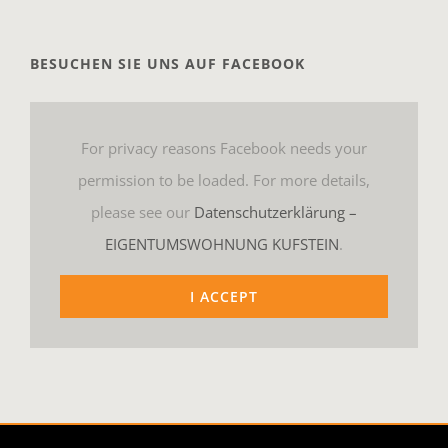
BESUCHEN SIE UNS AUF FACEBOOK
For privacy reasons Facebook needs your
permission to be loaded. For more details,
please see our
Datenschutzerklärung –
EIGENTUMSWOHNUNG KUFSTEIN
.
I ACCEPT